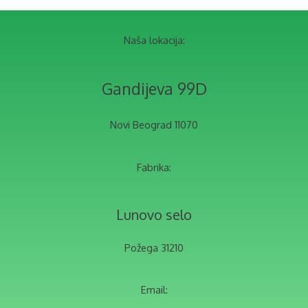
Naša lokacija:
Gandijeva 99D
Novi Beograd 11070
Fabrika:
Lunovo selo
Požega 31210
Email: