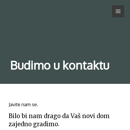
Skip
MAIN
to
content
MEN
Budimo u kontaktu
Javite nam se.
Bilo bi nam drago da Vaš novi dom
zajedno gradimo.