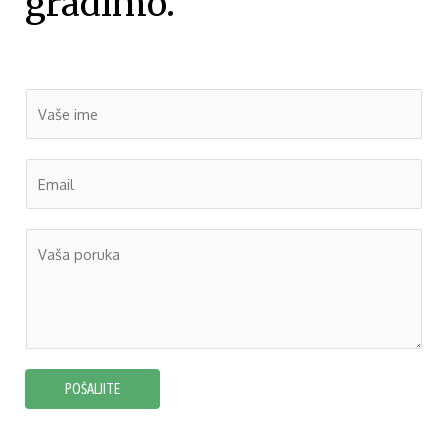
gradimo.
POŠALJITE