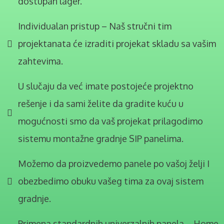
dostupan lager.
Individualan pristup – Naš stručni tim
projektanata će izraditi projekat skladu sa vašim
zahtevima.
U slučaju da već imate postojeće projektno
rešenje i da sami želite da gradite kuću u
mogućnosti smo da vaš projekat prilagodimo
sistemu montažne gradnje SIP panelima.
Možemo da proizvedemo panele po vašoj želji I
obezbedimo obuku vašeg tima za ovaj sistem
gradnje.
Primena standardnih univerzalnih panela – Home