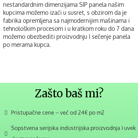
nestandardnim dimenzijama SIP panela našim
kupcima možemo izaći u susret, s obzirom da je
fabrika opremljena sa najmodernijim mašinama i
tehnološkim procesom i u kratkom roku do 7 dana
možemo obezbediti proizvodnju I sečenje panela
po merama kupca.
Zašto baš mi?
Pristupačne cene – već od 24€ po m2
Sopstvena serijska industrijska proizvodnja I uvek