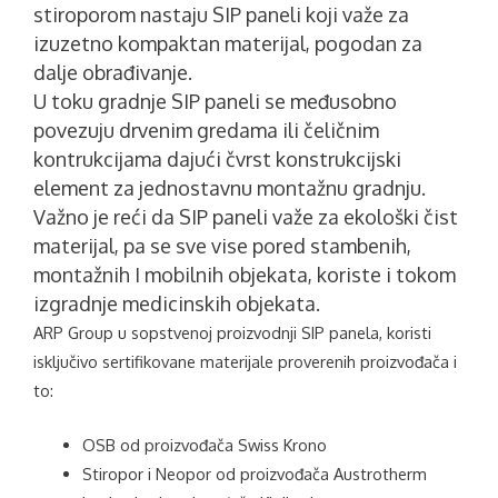
stiroporom nastaju SIP paneli koji važe za
izuzetno kompaktan materijal, pogodan za
dalje obrađivanje.
U toku gradnje SIP paneli se međusobno
povezuju drvenim gredama ili čeličnim
kontrukcijama dajući čvrst konstrukcijski
element za jednostavnu montažnu gradnju.
Važno je reći da SIP paneli važe za ekološki čist
materijal, pa se sve vise pored stambenih,
montažnih I mobilnih objekata, koriste i tokom
izgradnje medicinskih objekata.
ARP Group u sopstvenoj proizvodnji SIP panela, koristi
isključivo sertifikovane materijale proverenih proizvođača i
to:
OSB od proizvođača Swiss Krono
Stiropor i Neopor od proizvođača Austrotherm