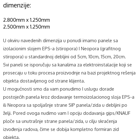
dimenzije:
2.800mm x 1.250mm
2.500mm x 1.250mm
U okviru navedenih dimenzija u ponudi imamo panele sa
izolacionim slojem EPS-a (stiropora) I Neopora (grafitnog
stiropora) u standardnoj debljini od 5cm, 10cm, 15cm, 20cm.
Svi paneli se isporučuju sa kanalima za elektroinstalacije koji se
prosecaju u toku procesa proizvodnje na bazi projektnog rešenja
objekta dostavljenog od strane klijenta.
U mogućnosti smo da vam ponudimo I uslugu dorade
postojećih panela kroz dodavanje termoizolacionog sloja EPS-a
ili Neopora sa spoljašnje strane SIP panela/zida u debljini po
želji. Pored ovoga nudimo vam I opciju dodavanja gips/KNAUF
ploče sa unutrašnje strane panela/zida, u cilju skraćenja
izvođenja radova, čime se dobija kompletno formiran zid
objekta.