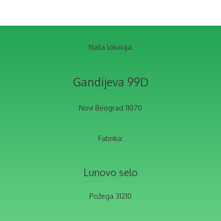
Naša lokacija:
Gandijeva 99D
Novi Beograd 11070
Fabrika:
Lunovo selo
Požega 31210