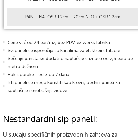
PANEL N4- OSB 1.2cm + 20cm NEO + OSB 1.2cm
Cene već od 24 eur/m2, bez PDV, ex works fabrika
Svi paneli se isporučiju sa kanalima za elektroinstalacije
Sečenje panela se dodatno naplaćuje u iznosu od 2,5 eura po
metro dužnom
Rok isporuke - od 3 do 7 dana
Isti paneli se mogu koristiti kao krovni, podni i paneli za
spoljašnje i unutrašnje zidove
Nestandardni sip paneli:
U slučaju specifičnih proizvodnih zahteva za